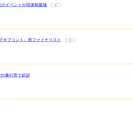
0月のイベントが現体制最後
6
グオブコント』初ファイナリスト
3
での暴行罪で起訴