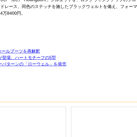
ードレース、同⾊のステッチを施したブラックウェルトを備え、フォー
万8400円。
8ホールブーツを再解釈
が登場、ハートモチーフの5型
ジーパターンの「ローウェル」を発売