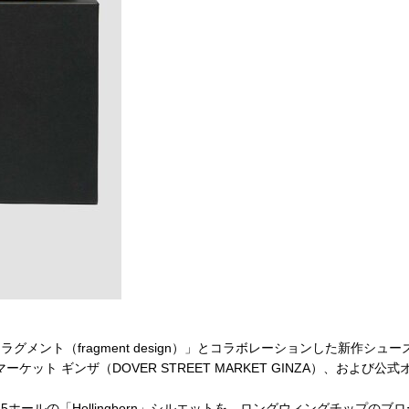
ント（fragment design）」とコラボレーションした新作シューズ「FR
ーケット ギンザ（DOVER STREET MARKET GINZA）、およ
ールの「Hollingborn」シルエットを、ロングウィングチップの