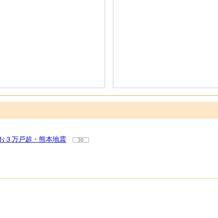
お３万戸超・熊本地震
30