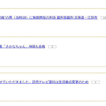
格”の男（当時18）に無期懲役の判決 裁判員裁判 北海道・江別市
15
「さかなちゃん」AKBも合格
3
せていただきました」読売テレビ退社は生活拠点変更のため
1