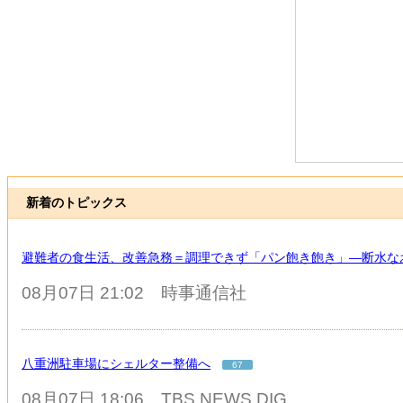
新着のトピックス
避難者の食生活、改善急務＝調理できず「パン飽き飽き」―断水な
08月07日 21:02
時事通信社
八重洲駐車場にシェルター整備へ
67
08月07日 18:06
TBS NEWS DIG