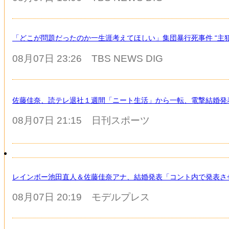
「どこが問題だったのか一生涯考えてほしい」集団暴行死事件 “主犯
08月07日 23:26
TBS NEWS DIG
佐藤佳奈、読テレ退社１週間「ニート生活」から一転、電撃結婚発表
08月07日 21:15
日刊スポーツ
レインボー池田直人＆佐藤佳奈アナ、結婚発表「コント内で発表さ
08月07日 20:19
モデルプレス