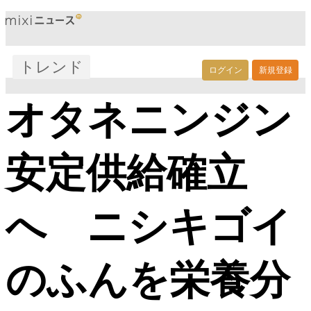
トレンド
ログイン
新規登録
オタネニンジン
安定供給確立
へ ニシキゴイ
のふんを栄養分