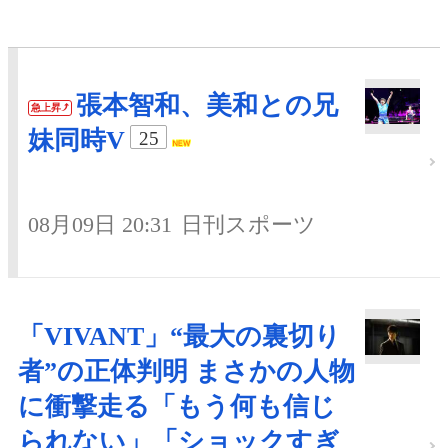
張本智和、美和との兄
急上昇
妹同時V
25
08月09日 20:31
日刊スポーツ
「VIVANT」“最大の裏切り
者”の正体判明 まさかの人物
に衝撃走る「もう何も信じ
られない」「ショックすぎ