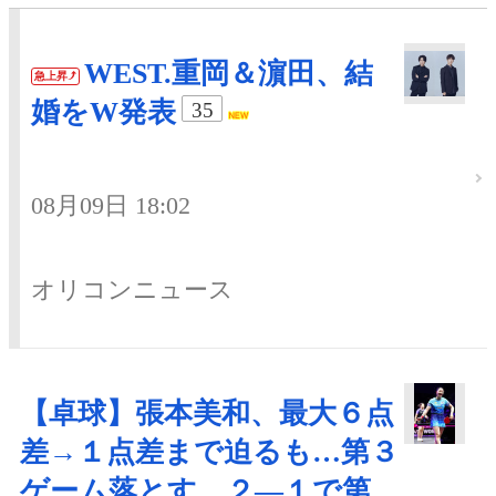
WEST.重岡＆濵田、結
急上昇
婚をW発表
35
08月09日 18:02
オリコンニュース
【卓球】張本美和、最大６点
差→１点差まで迫るも…第３
ゲーム落とす ２―１で第