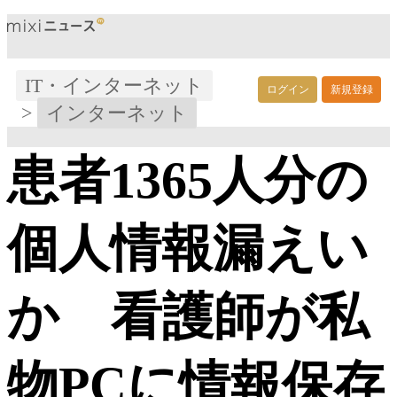
IT・インターネット
ログイン
新規登録
>
インターネット
患者1365人分の
個人情報漏えい
か 看護師が私
物PCに情報保存