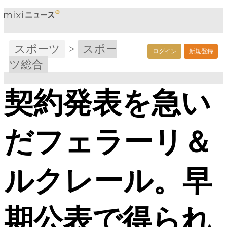
スポーツ
>
スポー
ログイン
新規登録
ツ総合
契約発表を急い
だフェラーリ＆
ルクレール。早
期公表で得られ