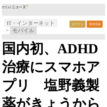
IT・インターネット
ログイン
新規登録
>
モバイル
国内初、ADHD
治療にスマホア
プリ 塩野義製
薬がきょうから