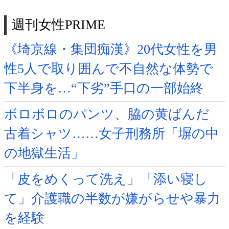
週刊女性PRIME
《埼京線・集団痴漢》20代女性を男
性5人で取り囲んで不自然な体勢で
下半身を…“下劣”手口の一部始終
ボロボロのパンツ、脇の黄ばんだ
古着シャツ……女子刑務所「塀の中
の地獄生活」
「皮をめくって洗え」「添い寝し
て」介護職の半数が嫌がらせや暴力
を経験