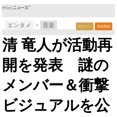
エンタメ
>
音楽
ログイン
新規登録
清 竜人が活動再
開を発表 謎の
メンバー＆衝撃
ビジュアルを公