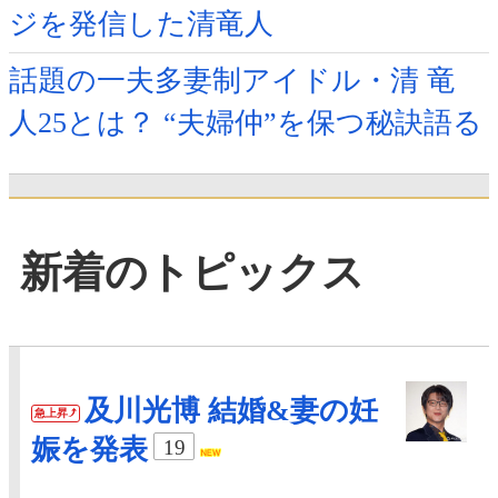
ジを発信した清竜人
話題の一夫多妻制アイドル・清 竜
人25とは？ “夫婦仲”を保つ秘訣語る
新着のトピックス
及川光博 結婚&妻の妊
急上昇
娠を発表
19