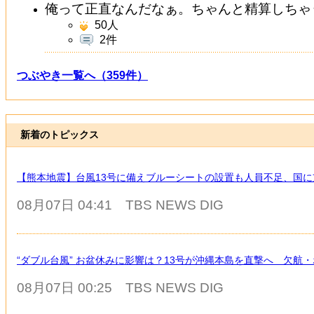
俺って正直なんだなぁ。ちゃんと精算しちゃ
50
人
2件
つぶやき一覧へ（359件）
新着のトピックス
【熊本地震】台風13号に備えブルーシートの設置も人員不足、国
08月07日 04:41
TBS NEWS DIG
“ダブル台風” お盆休みに影響は？13号が沖縄本島を直撃へ 欠航・
08月07日 00:25
TBS NEWS DIG