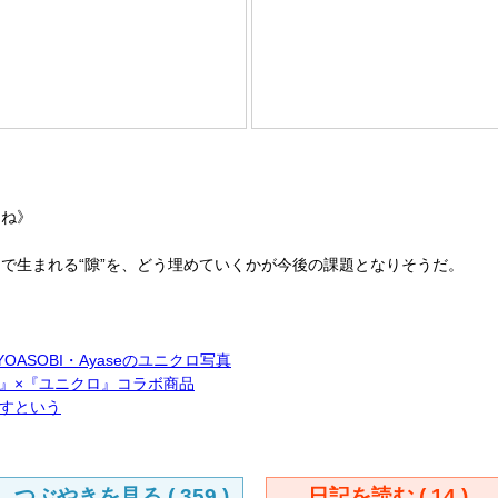
らね》
生まれる“隙”を、どう埋めていくかが今後の課題となりそうだ。
ASOBI・Ayaseのユニクロ写真
』×『ユニクロ』コラボ商品
すという
つぶやきを見る (
359
)
日記を読む (
14
)