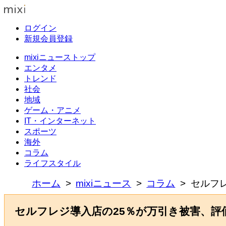
ログイン
新規会員登録
mixiニューストップ
エンタメ
トレンド
社会
地域
ゲーム・アニメ
IT・インターネット
スポーツ
海外
コラム
ライフスタイル
ホーム
mixiニュース
コラム
セルフ
セルフレジ導入店の25％が万引き被害、