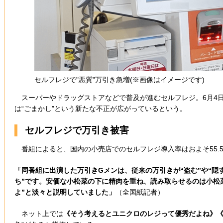
セルフレジで"悪質"万引き急増(※画像はイメージです)
スーパーやドラッグストアなどで普及が進むセルフレジ。6月4日
は“ごまかし”という新たな不正が広がっているという。
セルフレジで万引き被害
番組によると、国内の小売店でのセルフレジ導入率はおよそ55.
「同番組に出演した万引きGメンは、従来の万引きが“盗む”や“隠
ち”です。安価な小松菜の下に精肉を重ね、読み取らせるのは小松
よ”と淡々と説明していました」
（全国紙記者）
ネット上では
《そう考えるとユニクロのレジって優秀だよね》