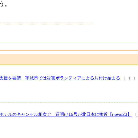
う。
に支援を要請 宇城市では災害ボランティアによる片付け始まる
3
ホテルのキャンセル相次ぐ 週明け15号が北日本に接近【news23】