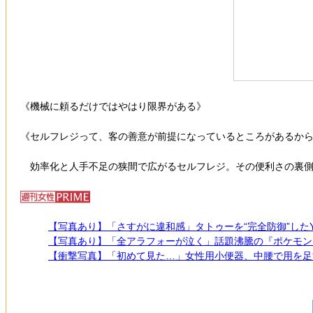
《機械に頼るだけではやはり限界がある》
《セルフレジって、客の善意が前提になっているところがあるか
効率化と人手不足の狭間で広がるセルフレジ。その便利さの裏側で
【写真あり】「さすがに違和感」タトゥーを“完全防御”したYO
【写真あり】「全アラフォーが泣く」話題沸騰の『ポケモン
【衝撃写真】「初めて見た…」女性用小便器、中腰で用を足