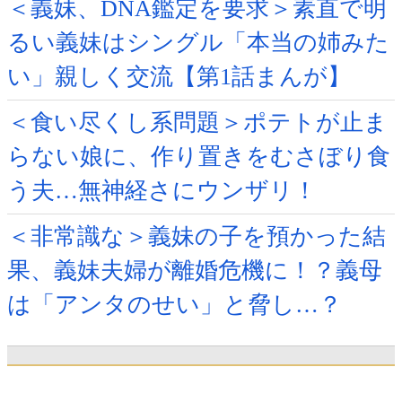
＜義妹、DNA鑑定を要求＞素直で明
るい義妹はシングル「本当の姉みた
い」親しく交流【第1話まんが】
＜食い尽くし系問題＞ポテトが止ま
らない娘に、作り置きをむさぼり食
う夫…無神経さにウンザリ！
＜非常識な＞義妹の子を預かった結
果、義妹夫婦が離婚危機に！？義母
は「アンタのせい」と脅し…？