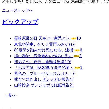
※申し訳ありませんが、このニュースは掲載期間が終了した
ニューストップへ
ピックアップ
長崎原爆の日 天皇ご一家黙とう
18
東北や関東、ゲリラ雷雨のおそれ
7
80歳母を踏み付け死なせる、逮捕
6
福山雅治、戦争題材の作品に思い
5
初めての「夜行」新幹線出発
176
「元天竺鼠」KOC準々決勝登場へ
1
紫色の「ブルーベリーぴよりん」
7
熊本で炊き出し ダレノガレ報告
47
山崎怜奈 サンジャポで妊娠報告
21
一覧へ