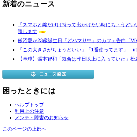
新着のニュース
「スマホと鍵だけは持って出かけたい時にちょうどいい」
躍します
飯沼愛が23歳誕生日「どハマり中」のカフェ告白「VI
「この大きさがちょうどいい」「1番使ってます」 ii
【卓球】張本智和「気合は昨日以上に入っていた」松
困ったときには
ヘルプトップ
利用上の注意
メンテ・障害のお知らせ
このページの上部へ