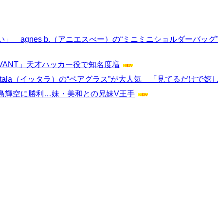
 agnes b.（アニエスべー）の“ミニミニショルダーバッ
VANT」天才ハッカー役で知名度増
ttala（イッタラ）の“ペアグラス”が大人気 「見てるだけで
島輝空に勝利…妹・美和との兄妹V王手