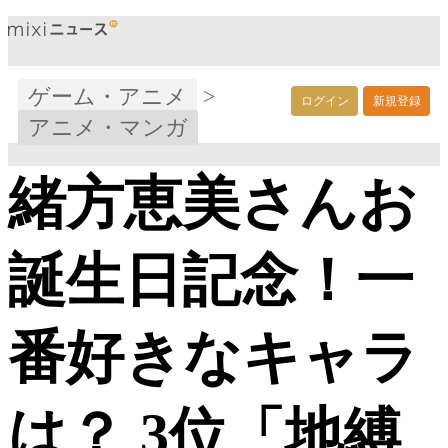
ゲーム・アニメ
>
ログイン
新規登録
アニメ・マンガ
緒方恵美さんお
誕生日記念！一
番好きなキャラ
は？ 3位「地縛