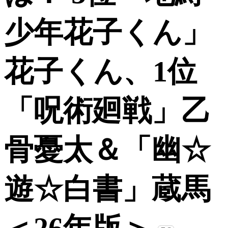
少年花子くん」
花子くん、1位
「呪術廻戦」乙
骨憂太＆「幽☆
遊☆白書」蔵馬