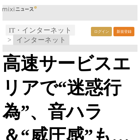
IT・インターネット
ログイン
新規登録
>
インターネット
高速サービスエ
リアで“迷惑行
為”、音ハラ
＆“威圧感”も…