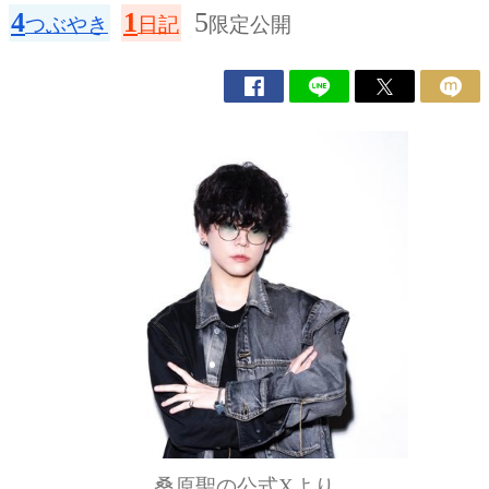
4
1
5
つぶやき
日記
限定公開
桑原聖の公式Xより