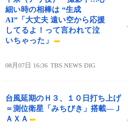
細い時の相棒は “生成
AI”「大丈夫 遠い空から応援
してるよ！って言われて泣
いちゃった」
08月07日 16:36
TBS NEWS DIG
台風延期のＨ３、１０日打ち上げ
＝測位衛星「みちびき」搭載―Ｊ
ＡＸＡ