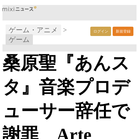
ゲーム・アニメ
>
ログイン
新規登録
ゲーム
桑原聖『あんス
タ』音楽プロデ
ューサー辞任で
謝罪 Arte