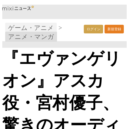
ゲーム・アニメ
>
ログイン
新規登録
アニメ・マンガ
『エヴァンゲリ
オン』アスカ
役・宮村優子、
驚きのオーディ