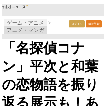
ゲーム・アニメ
>
ログイン
新規登録
アニメ・マンガ
「名探偵コナ
ン」平次と和葉
の恋物語を振り
返る展示も！あ