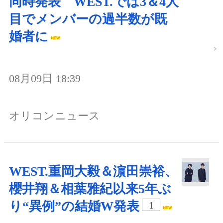
同時発表 WEST.では3＆4人
目でメンバーの過半数が既
婚者に
08月09日 18:39
オリコンニュース
WEST.重岡大毅＆濵田崇裕、
櫻井翔＆相葉雅紀以来5年ぶ
り“異例”の結婚W発表
1