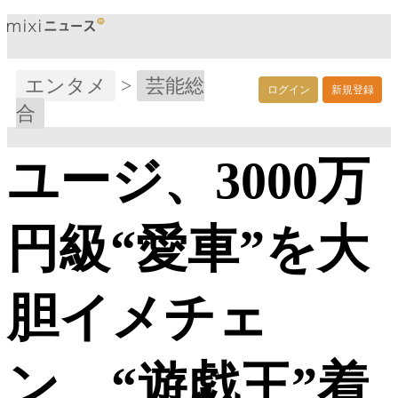
エンタメ
>
芸能総
ログイン
新規登録
合
ユージ、3000万
円級“愛車”を大
胆イメチェ
ン “遊戯王”着