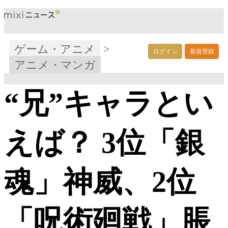
ゲーム・アニメ
>
ログイン
新規登録
アニメ・マンガ
“兄”キャラとい
えば？ 3位「銀
魂」神威、2位
「呪術廻戦」脹