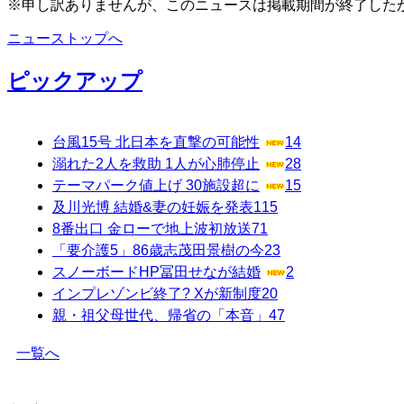
※申し訳ありませんが、このニュースは掲載期間が終了した
ニューストップへ
ピックアップ
台風15号 北日本を直撃の可能性
14
溺れた2人を救助 1人が心肺停止
28
テーマパーク値上げ 30施設超に
15
及川光博 結婚&妻の妊娠を発表
115
8番出口 金ローで地上波初放送
71
「要介護5」86歳志茂田景樹の今
23
スノーボードHP冨田せなが結婚
2
インプレゾンビ終了? Xが新制度
20
親・祖父母世代、帰省の「本音」
47
一覧へ