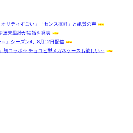
クオリティすごい」「センス抜群」と絶賛の声
伊達朱里紗が結婚を発表
トロー～』シーズン4、8月12日配信
ff」初コラボ☆ チョコビ型メガネケースも欲しい～