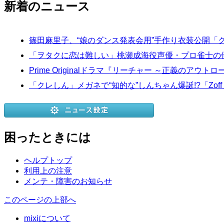
新着のニュース
篠田麻里子、“娘のダンス発表会用”手作り衣装公開「
「ヲタクに恋は難しい」桃瀬成海役声優・プロ雀士の
Prime Originalドラマ『リーチャー ～正義のアウ
「クレしん」メガネで“知的な”しんちゃん爆誕!?「Zo
困ったときには
ヘルプトップ
利用上の注意
メンテ・障害のお知らせ
このページの上部へ
mixiについて