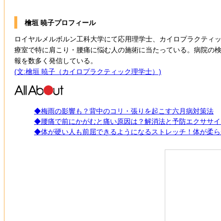
檜垣 暁子プロフィール
ロイヤルメルボルン工科大学にて応用理学士、カイロプラクティッ
療室で特に肩こり・腰痛に悩む人の施術に当たっている。病院の
報を数多く発信している。
(文:檜垣 暁子（カイロプラクティック理学士）)
◆梅雨の影響も？背中のコリ・張りを起こす六月病対策法
◆腰痛で前にかがむと痛い原因は？解消法と予防エクササイ
◆体が硬い人も前屈できるようになるストレッチ！体が柔ら