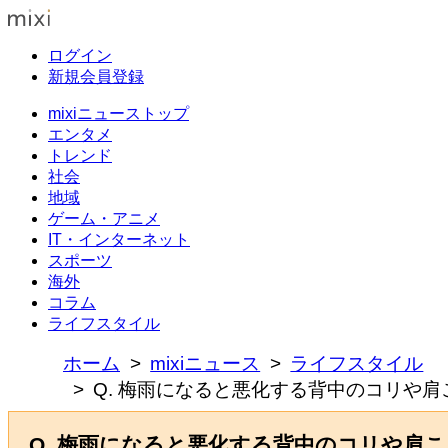
ログイン
新規会員登録
mixiニューストップ
エンタメ
トレンド
社会
地域
ゲーム・アニメ
IT・インターネット
スポーツ
海外
コラム
ライフスタイル
ホーム
mixiニュース
ライフスタイル
Q. 梅雨になると悪化する背中のコリや
Q. 梅雨になると悪化する背中のコリや肩