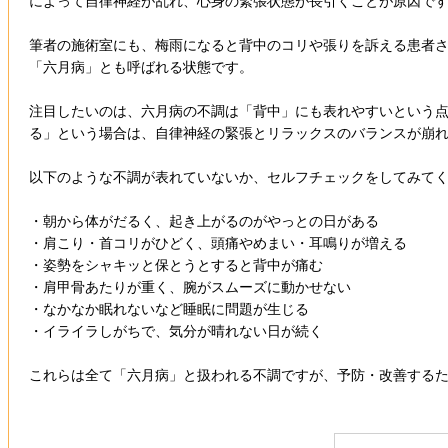
によって自律神経が乱れ、心身の緊張状態が長引くことが原因で
筆者の施術室にも、梅雨になると背中のコリや張りを訴える患者さ
「六月病」とも呼ばれる状態です。
注目したいのは、六月病の不調は「背中」にも表れやすいという
る」という場合は、自律神経の緊張とリラックスのバランスが崩
以下のような不調が表れていないか、セルフチェックをしてみて
・朝から体がだるく、起き上がるのがやっとの日がある
・肩こり・首コリがひどく、頭痛やめまい・耳鳴りが増える
・姿勢をシャキッと保とうとすると背中が痛む
・肩甲骨あたりが重く、腕がスムーズに動かせない
・なかなか眠れないなど睡眠に問題が生じる
・イライラしがちで、気分が晴れない日が続く
これらは全て「六月病」と扱われる不調ですが、予防・改善するた