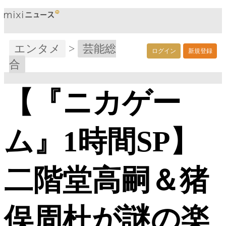
エンタメ
>
芸能総
ログイン
新規登録
合
【『ニカゲー
ム』1時間SP】
二階堂高嗣＆猪
俣周杜が謎の楽