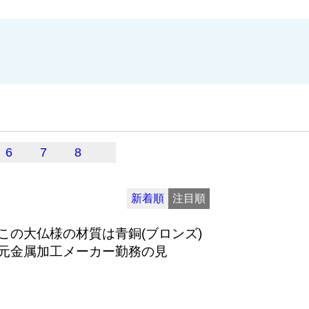
6
7
8
新着順
注目順
この大仏様の材質は青銅(ブロンズ)
元金属加工メーカー勤務の見