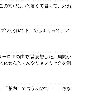
この穴がないと暑くて暑くて、死ぬ
イブツか)れてる」でしょうって、ア
？
ターロボの曲で)昔妄想した。眉間か
大化せんとくんやミャクミャクを倒
ど、「胎内」て言うんやでー ちな