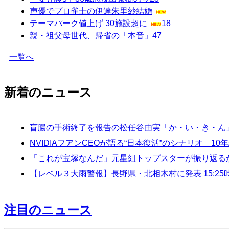
声優でプロ雀士の伊達朱里紗結婚
テーマパーク値上げ 30施設超に
18
親・祖父母世代、帰省の「本音」
47
一覧へ
新着のニュース
盲腸の手術終了を報告の松任谷由実「か・い・き・ん
NVIDIAフアンCEOが語る“日本復活”のシナリオ 
「これが宝塚なんだ」元星組トップスターが振り返るか
【レベル３大雨警報】長野県・北相木村に発表 15:25
注目のニュース