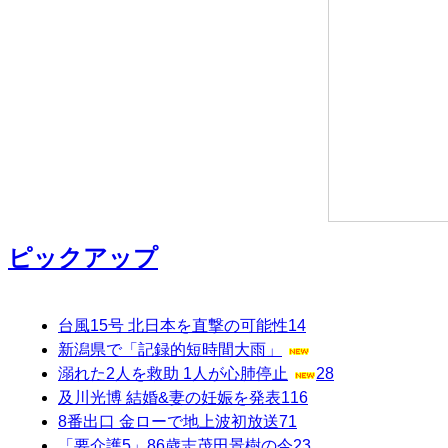
ピックアップ
台風15号 北日本を直撃の可能性
14
新潟県で「記録的短時間大雨」
溺れた2人を救助 1人が心肺停止
28
及川光博 結婚&妻の妊娠を発表
116
8番出口 金ローで地上波初放送
71
「要介護5」86歳志茂田景樹の今
23