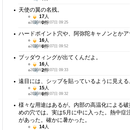
天使の翼の名残。
17
人
2026年06月07日 09:25
0
件
ハードポイント穴や、阿弥陀キャノンとかア
16
人
2026年06月07日 09:52
6
件
ブッダウィングが出てくんだよ。
16
人
2026年06月07日 09:33
2
件
遠目には、シップを貼っているように見える
15
人
2026年06月07日 09:32
6
件
様々な用途はあるが。内部の高温化による破
めの穴では。実は5月に中に入った。熱中症
があった。確かに暑かった。
14
人