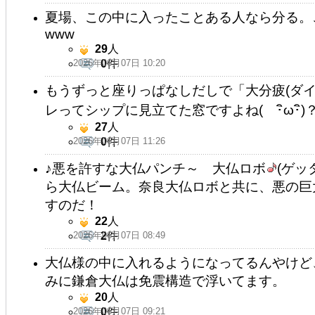
夏場、この中に入ったことある人なら分る。
www
29
人
2026年06月07日 10:20
0
件
もうずっと座りっぱなしだしで「大分疲(ダ
レってシップに見立てた窓ですよね( ･ิω･ิ)
27
人
2026年06月07日 11:26
0
件
♪悪を許すな大仏パンチ～ 大仏ロボ
(ゲッ
ら大仏ビーム。奈良大仏ロボと共に、悪の巨
すのだ！
22
人
2026年06月07日 08:49
2
件
大仏様の中に入れるようになってるんやけ
みに鎌倉大仏は免震構造で浮いてます。
20
人
2026年06月07日 09:21
0
件