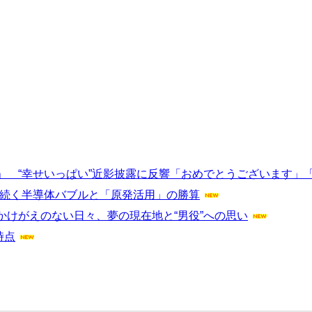
」 “幸せいっぱい”近影披露に反響「おめでとうございます」
10年続く半導体バブルと「原発活用」の勝算
けがえのない日々、夢の現在地と“男役”への思い
時点