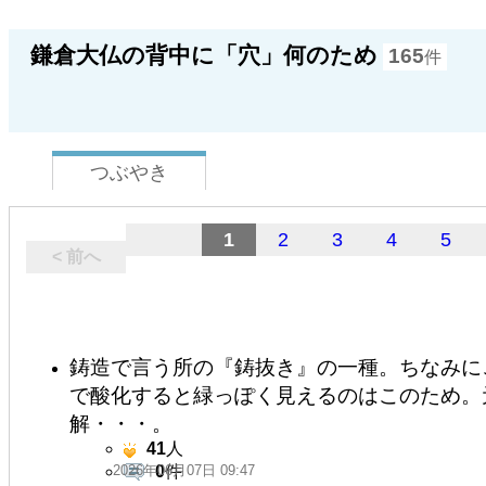
鎌倉大仏の背中に「穴」何のため
165
件
つぶやき
1
2
3
4
5
< 前へ
鋳造で言う所の『鋳抜き』の一種。ちなみに
で酸化すると緑っぽく見えるのはこのため。
解・・・。
41
人
2026年06月07日 09:47
0
件