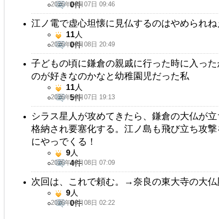
2026年06月07日 09:46
0
件
江ノ電で虚心坦懐に見仏するのはやめられね
11
人
2026年06月08日 20:49
0
件
子どもの頃に鎌倉の親戚に行った時に入った
のが好きなのかなと幼稚園児だった私
11
人
2026年06月07日 19:13
5
件
シラス星人が攻めてきたら、鎌倉の大仏が立
格納され要塞化する。江ノ島も飛び立ち攻撃
にやっでくる！
9
人
2026年06月08日 07:09
4
件
次回は、これで頼む。→奈良の東大寺の大仏
9
人
2026年06月08日 02:22
0
件