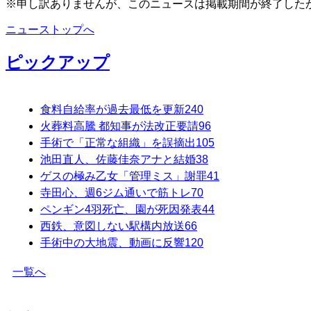
※申し訳ありませんが、このニュースは掲載期間が終了した
ニューストップへ
ピックアップ
食料自給率が過去最低を更新
240
火葬料高騰 都知事が法改正要請
96
手術で「正常な組織」を誤摘出
105
池田直人、佐藤佳奈アナと結婚
38
ゲスの極み乙女「管理ミス」謝罪
41
寺田心、週6ジム通いで筋トレ
70
ペンギン4羽死亡、園が死因発表
44
西鉄、意図しない駅構内放送
66
手術中の大地震、動画に反響
120
一覧へ