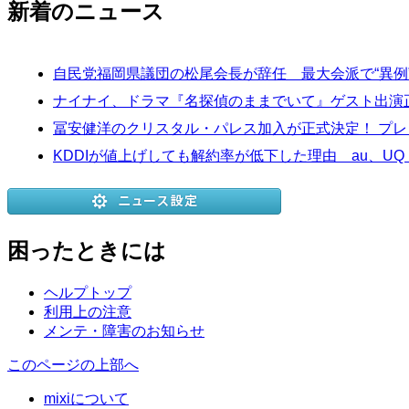
新着のニュース
自民党福岡県議団の松尾会長が辞任 最大会派で“異例
ナイナイ、ドラマ『名探偵のままでいて』ゲスト出演正
冨安健洋のクリスタル・パレス加入が正式決定！ プ
KDDIが値上げしても解約率が低下した理由 au、UQ 
困ったときには
ヘルプトップ
利用上の注意
メンテ・障害のお知らせ
このページの上部へ
mixiについて