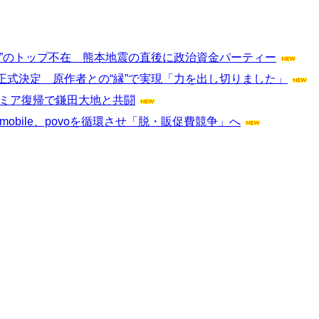
”のトップ不在 熊本地震の直後に政治資金パーティー
式決定 原作者との“縁”で実現「力を出し切りました」
レミア復帰で鎌田大地と共闘
mobile、povoを循環させ「脱・販促費競争」へ