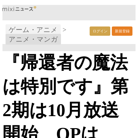
ゲーム・アニメ
>
ログイン
新規登録
アニメ・マンガ
『帰還者の魔法
は特別です』第
2期は10月放送
開始 OPは