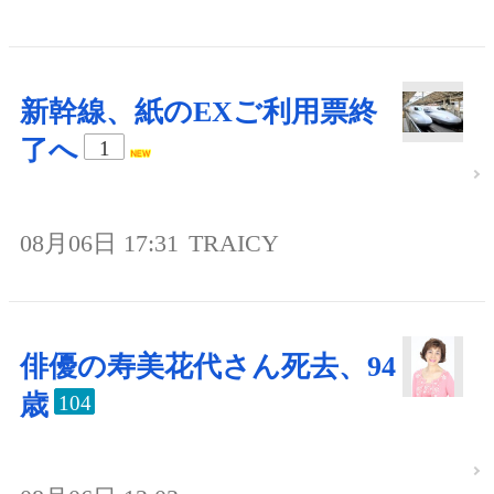
新幹線、紙のEXご利用票終
了へ
1
08月06日 17:31
TRAICY
俳優の寿美花代さん死去、94
歳
104