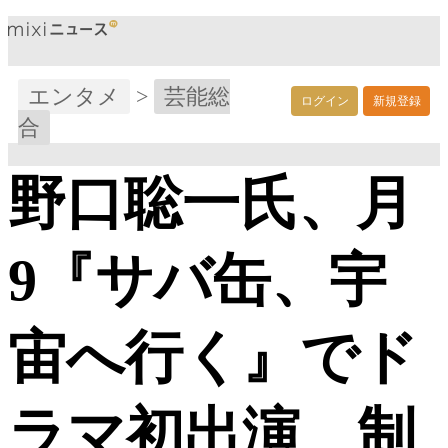
エンタメ
>
芸能総
ログイン
新規登録
合
野口聡一氏、月
9『サバ缶、宇
宙へ行く』でド
ラマ初出演 制