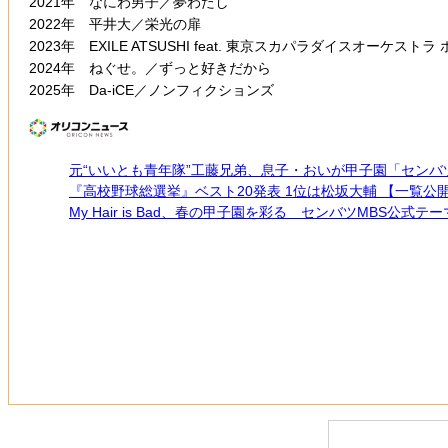
2021年 なにわ男子／夢わたし
2022年 平井大／栄光の扉
2023年 EXILE ATSUSHI feat. 東京スカパラダイスオーケ
2024年 ねぐせ。／ずっと好きだから
2025年 Da-iCE／ノンフィクションズ
元“いいとも青年隊”工藤兄弟、息子・おいが甲子園「セン
『高校野球総選挙』ベスト20発表 1位は松坂大輔 【一覧公
My Hair is Bad、春の甲子園を彩る センバツMBS公