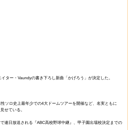
イター・Vaundyの書き下ろし新曲「かげろう」が決定した。
、男性ソロ史上最年少での4大ドームツアーを開催など、名実ともに
を見せている。
で連日放送される『ABC高校野球中継』、甲子園出場校決定までの