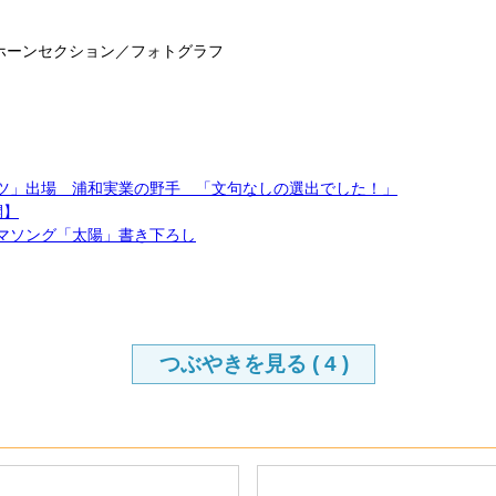
ストラ ホーンセクション／フォトグラフ
バツ」出場 浦和実業の野手 「文句なしの選出でした！」
開】
式テーマソング「太陽」書き下ろし
つぶやきを見る (
4
)