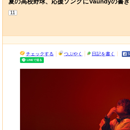
夏の高校野球、応援ソングにVaundyの
11
チェックする
つぶやく
日記を書く