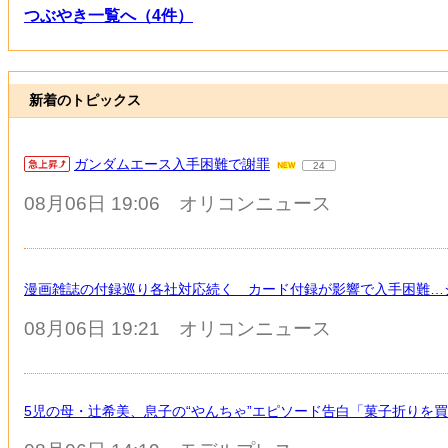
つぶやき一覧へ（4件）
新着のトピックス
ガンダムエース入手困難で謝罪
24
08月06日 19:06
オリコンニュース
漫画雑誌の付録巡り各社対応続く カード付録が影響で入手困難…
08月06日 19:21
オリコンニュース
5児の母・辻希美、息子の“やんちゃ”エピソード告白「菓子折りを