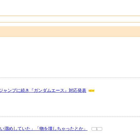
ジャンプに続き『ガンダムエース』対応発表
買い溜めしていた」「物を壊しちゃったとか」
1