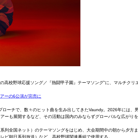
夏の高校野球応援ソング／『熱闘甲子園』テーマソング”に、マルチクリエ
ツアーの6公演が完売に
ーチで、数々のヒット曲を生み出してきたVaundy。2026年には
ツアーも展開するなど、その活動は国内のみならずグローバルな広がり
系列全国ネット）のテーマソングをはじめ、大会期間中の朝から夕方ま
テレビ朝日系列放送）など、高校野球関連番組で使用する。