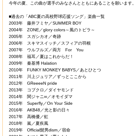
今年の夏、この曲が選手のみなさんとともにあることを願います
■過去の「ABC夏の高校野球応援ソング」楽曲一覧
2003年 藤井フミヤ／SUMMER BOY
2004年 ZONE／glory colors～風のトビラ～
2005年 スガシカオ／奇跡
2006年 スキマスイッチ／スフィアの羽根
2007年 ウルフルズ／両方 For You
2008年 福耳／夏はこれからだ！
2009年 秦基博 Halation
2010年 FUNKY MONKEY BABYS／あとひとつ
2011年 川上ジュリア／ずっとここから
2012年 GReeeeN pride
2013年 コブクロ／ダイヤモンド
2014年 関ジャニ∞／オモイダマ
2015年 Superfly／On Your Side
2016年 AKB48／光と影の日々
2017年 高橋優／虹
2018年 嵐／夏疾風
2019年 Official髭男dism／宿命