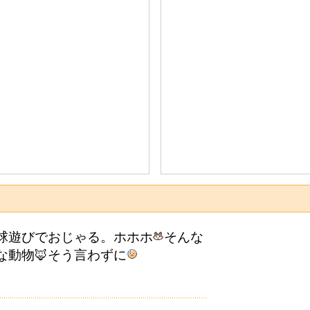
球遊びでおじゃる。ホホホ
そんな
な動物🦊そう言わずに