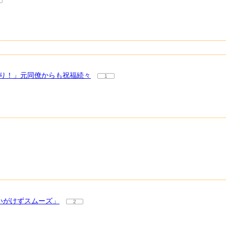
くり！」元同僚からも祝福続々
1
いがけずスムーズ」
2