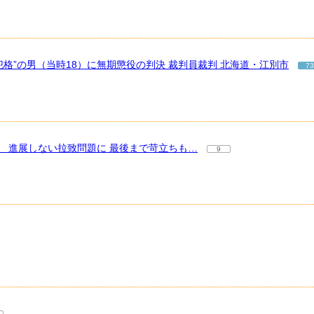
格”の男（当時18）に無期懲役の判決 裁判員裁判 北海道・江別市
73
 進展しない拉致問題に 最後まで苛立ちも…
9