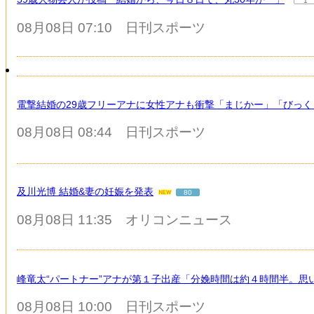
1
08月08日 07:10
日刊スポーツ
電撃結婚の29歳フリーアナに女性アナも衝撃「まじかー」「びっ
08月08日 08:44
日刊スポーツ
及川光博 結婚&妻の妊娠を発表
80
08月08日 11:35
オリコンニュース
峰竜太“パートナー”アナが第１子出産「分娩時間は約４時間半。思
08月08日 10:00
日刊スポーツ