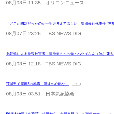
08月08日 11:35
オリコンニュース
「どこが問題だったのか一生涯考えてほしい」集団暴行死事件 “主犯
08月07日 23:26
TBS NEWS DIG
北朝鮮による拉致被害者・蓮池薫さんの母・ハツイさん（94）死去
08月08日 12:18
TBS NEWS DIG
茨城県で震度3の地震 津波の心配なし
2
08月08日 03:51
日本気象協会
59歳大物芸人が投稿「結婚から、今日８日で、丸30年かー」