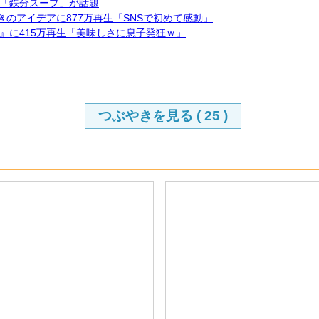
「鉄分スープ」が話題
のアイデアに877万再生「SNSで初めて感動」
』に415万再生「美味しさに息子発狂ｗ」
つぶやきを見る (
25
)