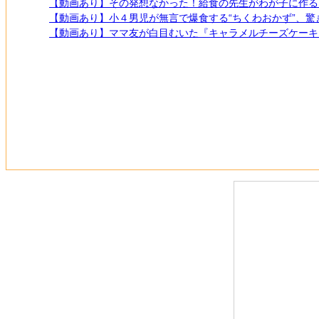
【動画あり】その発想なかった！給食の先生がわが子に作る
【動画あり】小４男児が無言で爆食する“ちくわおかず”、驚き
【動画あり】ママ友が白目むいた『キャラメルチーズケーキ