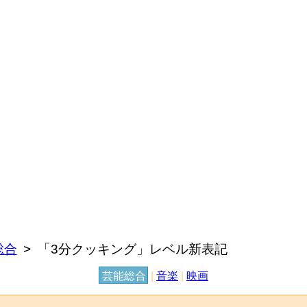
総合
「3分クッキング」レベル新表記
芸能総合
|
音楽
|
映画