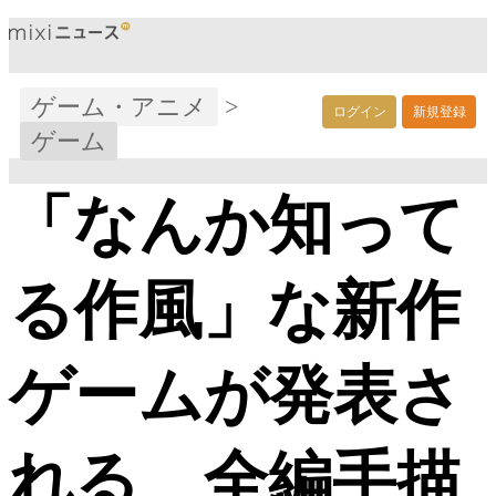
ゲーム・アニメ
>
ログイン
新規登録
ゲーム
「なんか知って
る作風」な新作
ゲームが発表さ
れる 全編手描