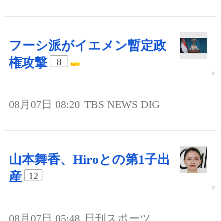
フーシ派がイエメン暫定政
権攻撃
8
08月07日 08:20
TBS NEWS DIG
山本舞香、Hiroとの第1子出
産
12
08月07日 05:48
日刊スポーツ