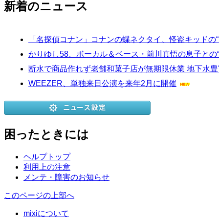
新着のニュース
「名探偵コナン」コナンの蝶ネクタイ、怪盗キッドの“1
かりゆし58、ボーカル＆ベース・前川真悟の息子との
断水で商品作れず老舗和菓子店が無期限休業 地下水豊
WEEZER、単独来日公演を来年2月に開催
困ったときには
ヘルプトップ
利用上の注意
メンテ・障害のお知らせ
このページの上部へ
mixiについて