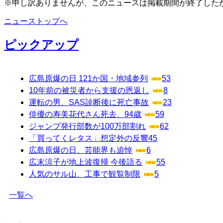
※申し訳ありませんが、このニュースは掲載期間が終了した
ニューストップへ
ピックアップ
広島原爆の日 121か国・地域参列
53
10年前の被災者から支援の恩返し
8
運転の男、SAS診断後に死亡事故
23
俳優の寿美花代さん死去、94歳
59
ジャンプ発行部数が100万部割れ
62
「買ってくレタス」想定外の反響
45
広島原爆の日、芸能界も追悼
6
広末涼子が地上波復帰 今後語る
55
人気のサル山、工事で観覧制限
5
一覧へ