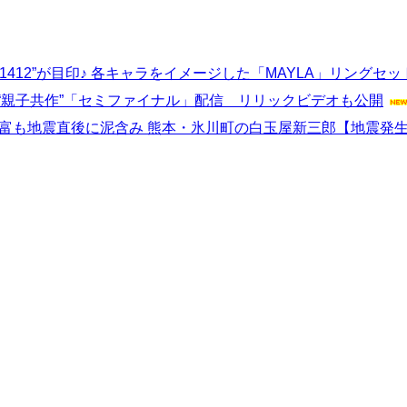
412”が目印♪ 各キャラをイメージした「MAYLA」リングセ
“親子共作”「セミファイナル」配信 リリックビデオも公開
富も地震直後に泥含み 熊本・氷川町の白玉屋新三郎【地震発生