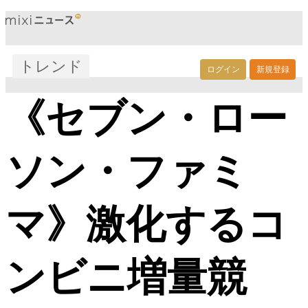
トレンド
ログイン
新規登録
《セブン・ロー
ソン・ファミ
マ》激化するコ
ンビニ増量競