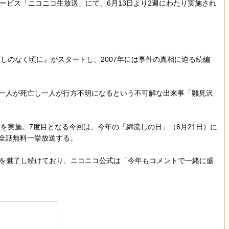
ービス「ニコニコ生放送」にて、6月13日より2週にわたり実施され
しのなく頃に』がスタートし、2007年には事件の真相に迫る続編
一人が死亡し一人が行方不明になるという不可解な出来事「雛見沢
を実施。7度目となる今回は、今年の「綿流しの日」（6月21日）に
れ全話無料一挙放送する。
を魅了し続けており、ニコニコ公式は「今年もコメントで一緒に盛