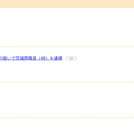
の疑いで茨城県職員（48）を逮捕
15