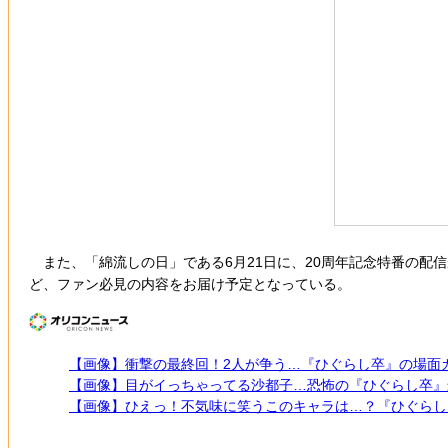
また、「綿流しの日」である6月21日に、20周年記念特番の配
ど、ファン必見の内容をお届け予定となっている。
【画像】衝撃の最終回！2人が争う…『ひぐらし卒』の場面
【画像】目がイっちゃってる沙都子…恐怖の『ひぐらし卒』
【画像】ひえっ！不気味に笑うこのキャラは…？『ひぐらし