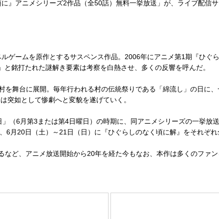
に』アニメシリーズ2作品（全50話）無料一挙放送」が、ライブ配信サ
ゲームを原作とするサスペンス作品。2006年にアニメ第1期『ひぐら
」と銘打たれた謎解き要素は考察を白熱させ、多くの反響を呼んだ。
村を舞台に展開。毎年行われる村の伝統祭りである「綿流し」の日に、
常は突如として惨劇へと変貌を遂げていく。
」（6月第3または第4日曜日）の時期に、同アニメシリーズの一挙放送
を、6月20日（土）～21日（日）に『ひぐらしのなく頃に解』をそれぞ
るなど、アニメ放送開始から20年を経た今もなお、本作は多くのファン