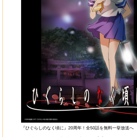
『ひぐらしのなく頃に』20周年！全50話を無料一挙放送へ 