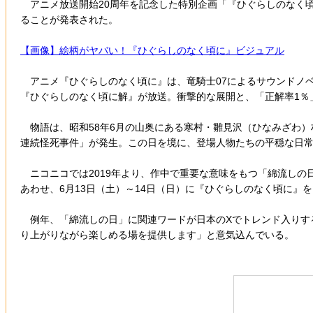
アニメ放送開始20周年を記念した特別企画「『ひぐらしのなく頃
ることが発表された。
【画像】絵柄がヤバい！『ひぐらしのなく頃に』ビジュアル
アニメ『ひぐらしのなく頃に』は、竜騎士07によるサウンドノベル
『ひぐらしのなく頃に解』が放送。衝撃的な展開と、「正解率1％
物語は、昭和58年6月の山奥にある寒村・雛見沢（ひなみざわ）
連続怪死事件」が発生。この日を境に、登場人物たちの平穏な日
ニコニコでは2019年より、作中で重要な意味をもつ「綿流しの日
あわせ、6月13日（土）～14日（日）に『ひぐらしのなく頃に』
例年、「綿流しの日」に関連ワードが日本のXでトレンド入りす
り上がりながら楽しめる場を提供します」と意気込んでいる。