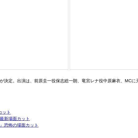
信が決定。出演は、前原圭一役保志総一朗、竜宮レナ役中原麻衣、MC
カット
最新場面カット
』恐怖の場面カット