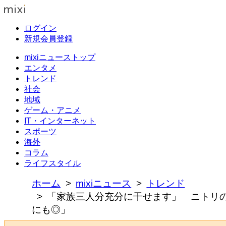
ログイン
新規会員登録
mixiニューストップ
エンタメ
トレンド
社会
地域
ゲーム・アニメ
IT・インターネット
スポーツ
海外
コラム
ライフスタイル
ホーム
mixiニュース
トレンド
「家族三人分充分に干せます」 ニトリの
にも◎」