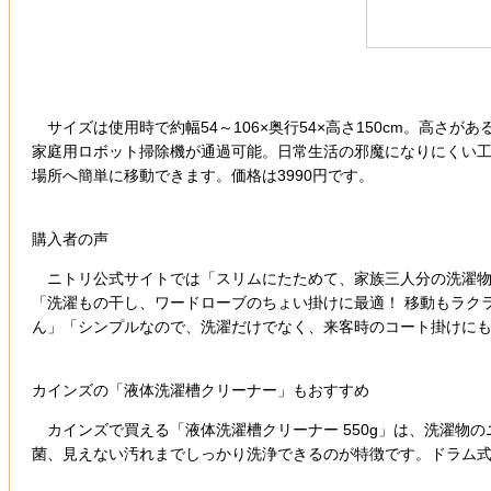
サイズは使用時で約幅54～106×奥行54×高さ150cm。高
家庭用ロボット掃除機が通過可能。日常生活の邪魔になりにくい工
場所へ簡単に移動できます。価格は3990円です。
購入者の声
ニトリ公式サイトでは「スリムにたためて、家族三人分の洗濯物
「洗濯もの干し、ワードローブのちょい掛けに最適！ 移動もラク
ん」「シンプルなので、洗濯だけでなく、来客時のコート掛けに
カインズの「液体洗濯槽クリーナー」もおすすめ
カインズで買える「液体洗濯槽クリーナー 550g」は、洗濯物
菌、見えない汚れまでしっかり洗浄できるのが特徴です。ドラム