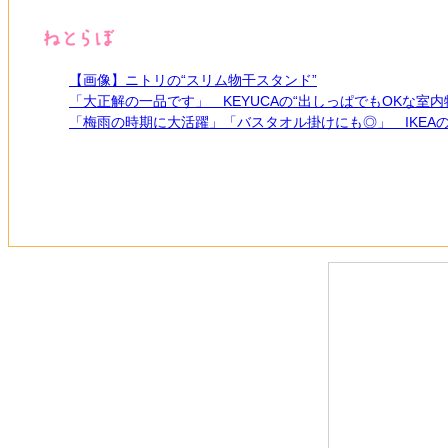
【画像】ニトリの“スリム物干スタンド”
「大正解の一品です」 KEYUCAの“出しっぱでもOKな
「梅雨の時期に大活躍」「バスタオル掛けにも◎」 IKEA