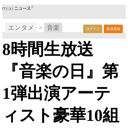
エンタメ
>
音楽
ログイン
新規登録
8時間生放送
『音楽の日』第
1弾出演アーテ
ィスト豪華10組