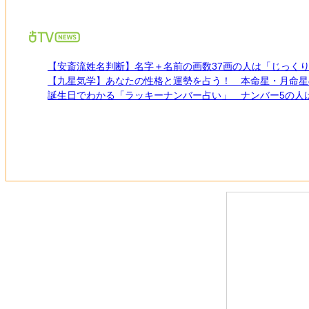
【安斎流姓名判断】名字＋名前の画数37画の人は「じっく
【九星気学】あなたの性格と運勢を占う！ 本命星・月命星
誕生日でわかる「ラッキーナンバー占い」 ナンバー5の人