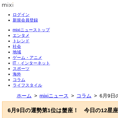
ログイン
新規会員登録
mixiニューストップ
エンタメ
トレンド
社会
地域
ゲーム・アニメ
IT・インターネット
スポーツ
海外
コラム
ライフスタイル
ホーム
mixiニュース
コラム
6月9日
6月9日の運勢第1位は蟹座！ 今日の12星