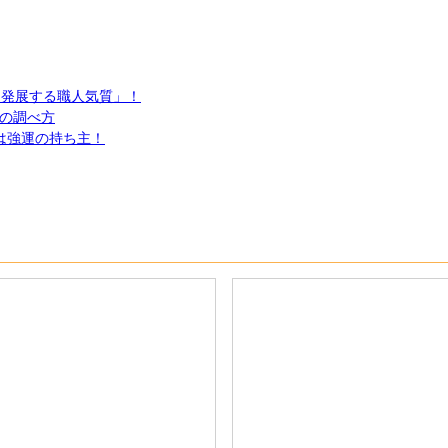
り発展する職人気質」！
の調べ方
は強運の持ち主！