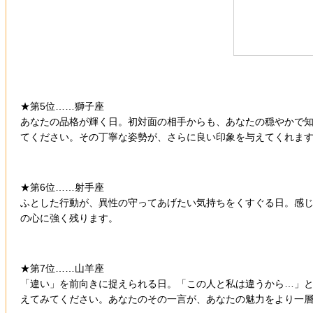
★第5位……獅子座
あなたの品格が輝く日。初対面の相手からも、あなたの穏やかで
てください。その丁寧な姿勢が、さらに良い印象を与えてくれま
★第6位……射手座
ふとした行動が、異性の守ってあげたい気持ちをくすぐる日。感
の心に強く残ります。
★第7位……山羊座
「違い」を前向きに捉えられる日。「この人と私は違うから…」
えてみてください。あなたのその一言が、あなたの魅力をより一