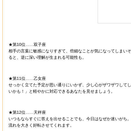
★第10位……双子座
相手の言葉に敏感になりすぎて、些細なことが気になってしまい
ると、逆に深い理解が生まれる可能性も。
★第11位……乙女座
せっかく立てた予定が思い通りにいかず、少し心がザワザワして
いかも！」と軽やかに対応できるあなたを見せましょう。
★第12位……天秤座
いつもならすぐに答えを出せることでも、今日はなぜか迷いがち
流れを大きく好転させてくれます。