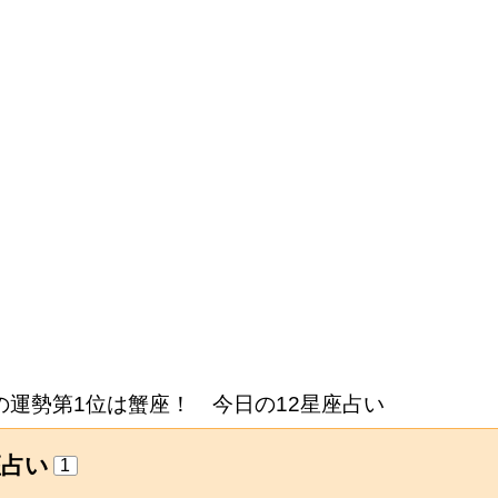
の運勢第1位は蟹座！ 今日の12星座占い
座占い
1