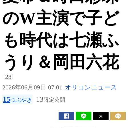
のW主演で子ど
も時代は七瀬ふ
うり＆岡田六花
28
2026年06月09日 07:01
オリコンニュース
15
13
つぶやき
限定公開