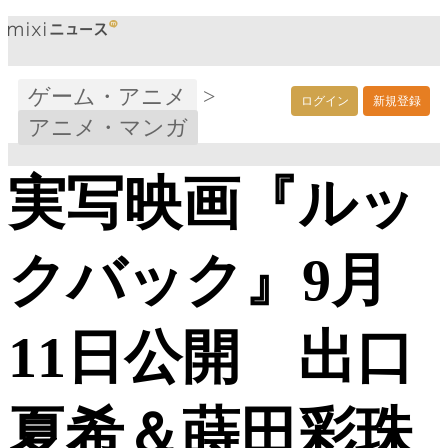
ゲーム・アニメ
>
ログイン
新規登録
アニメ・マンガ
実写映画『ルッ
クバック』9月
11日公開 出口
夏希＆蒔田彩珠