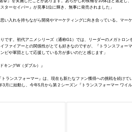
総選挙』を実施したことがあります。あらかじめ候補を10体ほど選定し
スターセイバー』が見事1位に輝き、無事に発売されました」
思い入れを持ちながら開発やマーケティングに向き合っている。マーケ
りです。初代アニメシリーズ（通称G1）では、リーダーのメガトロン
イファイアーとの関係性がとても好きなのですが、『トランスフォーマ
コンビや軍団として応援している方が多いのだと感じます」
ルドキングW（ダブル）』
トランスフォーマー』は、現在も新たなファン獲得への挑戦を続けている
5年3月に始動し、今年5月から第２シーズン『トランスフォーマー ワイ