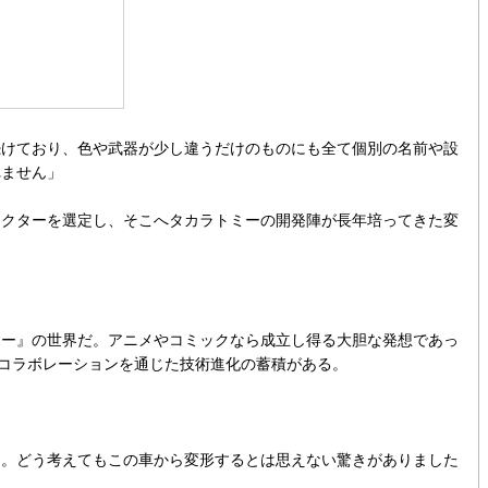
続けており、色や武器が少し違うだけのものにも全て個別の名前や設
れません」
クターを選定し、そこへタカラトミーの開発陣が長年培ってきた変
ー』の世界だ。アニメやコミックなら成立し得る大胆な発想であっ
業コラボレーションを通じた技術進化の蓄積がある。
た。どう考えてもこの車から変形するとは思えない驚きがありました