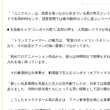
「『ユニクロン』は、惑星を食べながら生きている悪の帝王という
ドで全高約69センチ、惑星形態では最大幅95センチに及ぶシリー
■ 主役級キャラ“コンボイの死”に反対の声も…人間臭いドラマが生
『トランスフォーマー』の魅力は、“変形ロボット”というギミッ
おり、その設定がファンの強い愛着につながってきた。
「初めてのアニメーション作品から、彼らは仲間同士で喧嘩もす
入れを強く持っています」
その象徴的な出来事が、劇場版で主人公コンボイ（オプティマス
「新しい玩具展開を見据えた主人公交代劇でしたが、日本では保
ありました。当時の担当者たちにとっても苦い経験として語り継
こうしたキャラクター人気の高さは、ファン参加型企画にも発展