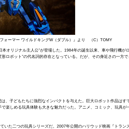
ォーマー ワイルドキングW（ダブル）』より （C）TOMY
日本オリジナル主人公”が登場した。1984年の誕生以来、車や飛行機
変形ロボット”の代名詞的存在となっている。だが、その身近さの一方
想は、子どもたちに強烈なインパクトを与えた。巨大ロボット作品はす
手で楽しめる玩具体験も大きな魅力だった。アニメ、コミック、玩具が
いた二つの玩具シリーズだ。2007年公開のハリウッド映画『トラン