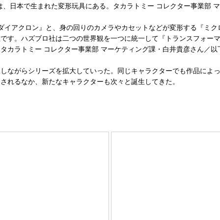
は、日本で生まれた変形玩具にある。タカラトミー コレクター事業部 
た『ダイアクロン』と、身の回りのカメラやカセットなどが変形する『ミ
社です。ハズブロ社は二つの世界観を一つに統一して『トランスフォー
タカラトミー コレクター事業部 マーケティング課・白井貴彦さん／以
しながらシリーズを拡大していった。同じキャラクターでも作品によっ
出されるなか、新たなキャラクターも次々と誕生してきた。
。