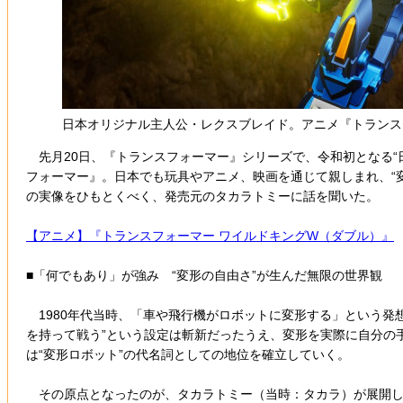
日本オリジナル主人公・レクスブレイド。アニメ『トランスフ
先月20日、『トランスフォーマー』シリーズで、令和初となる“
フォーマー』。日本でも玩具やアニメ、映画を通じて親しまれ、“
の実像をひもとくべく、発売元のタカラトミーに話を聞いた。
【アニメ】『トランスフォーマー ワイルドキングW（ダブル）』
■「何でもあり」が強み “変形の自由さ”が生んだ無限の世界観
1980年代当時、「車や飛行機がロボットに変形する」という発
を持って戦う”という設定は斬新だったうえ、変形を実際に自分の
は“変形ロボット”の代名詞としての地位を確立していく。
その原点となったのが、タカラトミー（当時：タカラ）が展開して