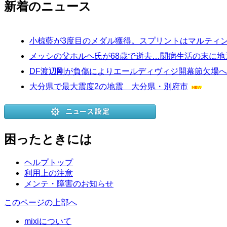
新着のニュース
小椋藍が3度目のメダル獲得。スプリントはマルティンが
メッシの父ホルヘ氏が68歳で逝去…闘病生活の末に
DF渡辺剛が負傷によりエールディヴィジ開幕節欠場
大分県で最大震度2の地震 大分県・別府市
困ったときには
ヘルプトップ
利用上の注意
メンテ・障害のお知らせ
このページの上部へ
mixiについて