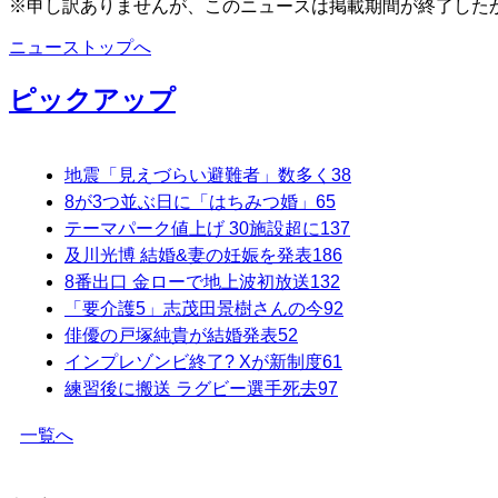
※申し訳ありませんが、このニュースは掲載期間が終了した
ニューストップへ
ピックアップ
地震「見えづらい避難者」数多く
38
8が3つ並ぶ日に「はちみつ婚」
65
テーマパーク値上げ 30施設超に
137
及川光博 結婚&妻の妊娠を発表
186
8番出口 金ローで地上波初放送
132
「要介護5」志茂田景樹さんの今
92
俳優の戸塚純貴が結婚発表
52
インプレゾンビ終了? Xが新制度
61
練習後に搬送 ラグビー選手死去
97
一覧へ