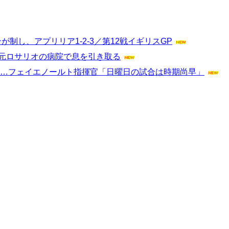
制し、アプリリア1-2-3／第12戦イギリスGP
地元ロサリオの病院で息を引き取る
へ…フェイエノールト指揮官「日曜日の試合は時期尚早」