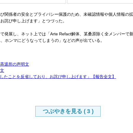
び関係者の安全とプライバシー保護のため、未確認情報や個人情報の拡
くお詫び申し上げます」とつづった。
し、ネット上では「Arte Refact解体、某桑原除く全メンバーで
tくん、ホンマにどうなってしまうの」などの声が出ている。
が一斉退所の声明文
罪文
したことを反省しており、お詫び申し上げます」【報告全文】
つぶやきを見る (
3
)