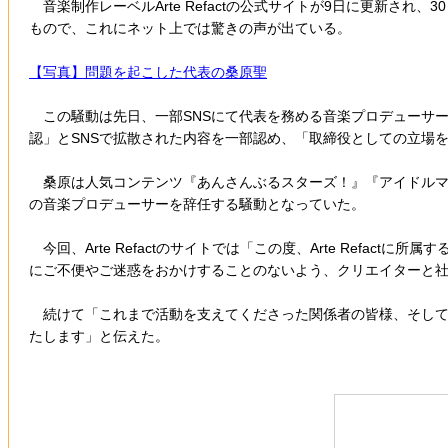
音楽制作レーベルArte Refactの公式サイトが9日に更新
もので、これにネット上では驚きの声が出ている。
【写真】問題を起こした代表の桑原聖
この騒動は先日、一部SNSにて代表を務める音楽プロデューサーの
認」とSNSで拡散された内容を一部認め、「取締役としての立場
桑原は人気コンテンツ『あんさんぶるスターズ！』『アイドルマス
の音楽プロデューサーを辞任する騒動となっていた。
今回、Arte Refactのサイトでは「この度、Arte Refa
にご不便やご迷惑をおかけすることのないよう、クリエイターと
続けて「これまで活動を支えてくださった関係者の皆様、そして
たします」と伝えた。