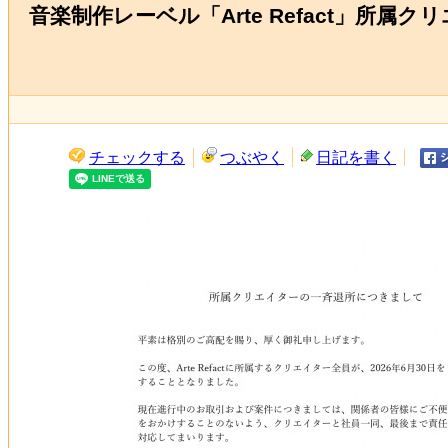
音楽制作レーベル「Arte Refact」所
チェックする
つぶやく
日記を書く