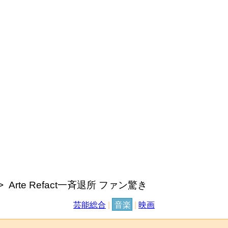
Arte Refact一斉退所 ファン驚き
芸能総合
|
音楽
|
映画