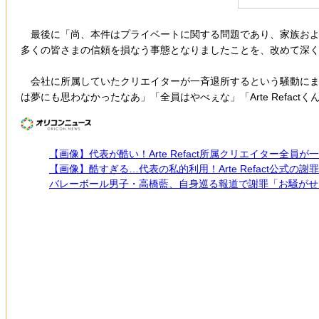
最後に「尚、本件はプライベートに関する問題であり、家族およ
多くの皆さまの信頼を損なう事態となりましたことを、改めて深
会社に所属していたクリエイターが一斉退所するという騒動にまで発展
は夢にも思わなかったなあ」「全員はやべぇな」「Arte Refac
【画像】代表が酷い！Arte Refact所属クリエイター全員
【画像】酷すぎる…代表の私的利用！Arte Refact公式の謝
バレーボール男子・高橋藍、自身巡る報道で謝罪「お騒がせ