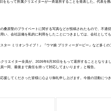
され、30日をもって所属クリエイターが一斉退所することを発表した。代表
桑原聖のプライベートに関する写真などが投稿されたもので、不適切な行動
を用い、会社設備を私的に利用をしたことにつきましては、会社として
ター ミリオンライブ！』『ウマ娘 プリティーダービー』など多くの
ctに所属するクリエイター全員が、2026年6月30日をもって退所すること
社員一同、最後まで責任を持って対応してまいります」と報告。
応援してくださった皆様に心より御礼申し上げます。今後の活動につき