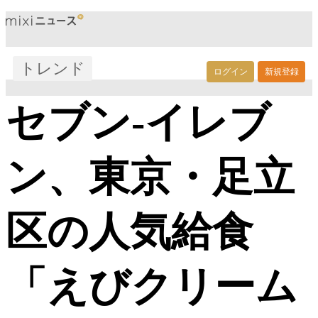
トレンド
ログイン
新規登録
セブン‐イレブ
ン、東京・足立
区の人気給食
「えびクリーム