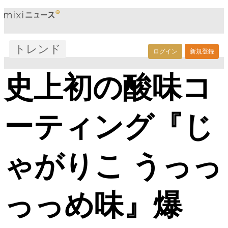
トレンド
ログイン
新規登録
史上初の酸味コ
ーティング『じ
ゃがりこ うっっ
っっめ味』爆