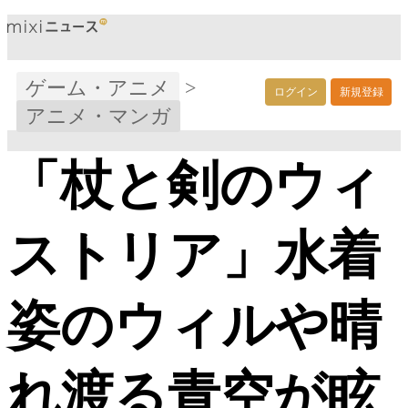
ゲーム・アニメ
>
ログイン
新規登録
アニメ・マンガ
「杖と剣のウィ
ストリア」水着
姿のウィルや晴
れ渡る青空が眩