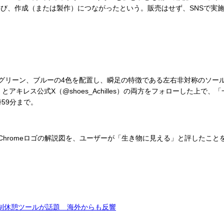
び、作成（または製作）につながったという。販売はせず、SNSで実
グリーン、ブルーの4色を配置し、瞬足の特徴である左右非対称のソールを
japan）とアキレス公式X（@shoes_Achilles）の両方をフォロ
時59分まで。
投稿したChromeロゴの解説図を、ユーザーが「生き物に見える」と評し
強制休憩ツールが話題 海外からも反響