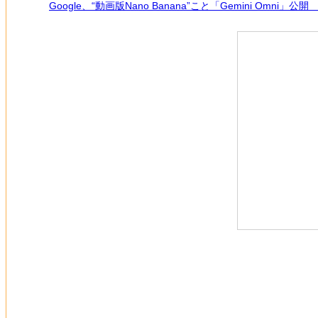
Google、“動画版Nano Banana”こと「Gemini Omn