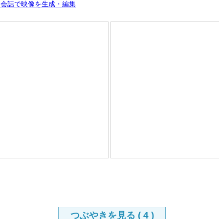
i」公開 会話で映像を生成・編集
つぶやきを見る (
4
)