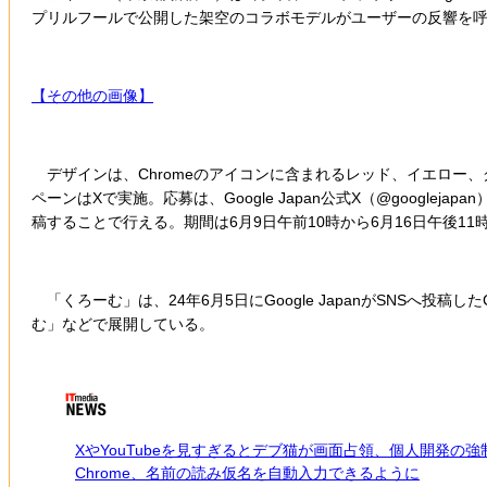
プリルフールで公開した架空のコラボモデルがユーザーの反響を呼
【その他の画像】
デザインは、Chromeのアイコンに含まれるレッド、イエロー、
ペーンはXで実施。応募は、Google Japan公式X（@google
稿することで行える。期間は6月9日午前10時から6月16日午後11
「くろーむ」は、24年6月5日にGoogle JapanがSNSへ
む」などで展開している。
XやYouTubeを見すぎるとデブ猫が画面占領、個人開発の
Chrome、名前の読み仮名を自動入力できるように