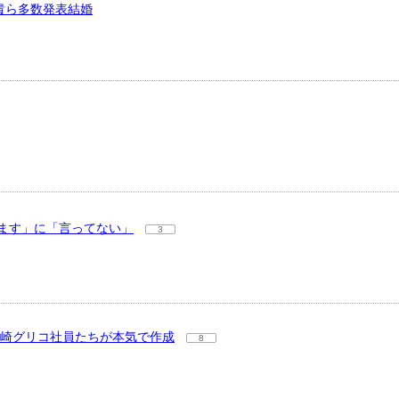
貴ら多数発表結婚
ます」に「言ってない」
3
江崎グリコ社員たちが本気で作成
8