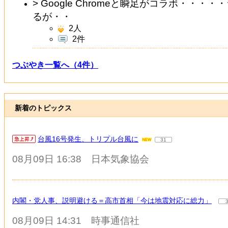
> Google Chromeと瞬足がコラボ・・
るが・・
2
人
2件
つぶやき一覧へ（4件）
新着のトピックス
台風16号発生、トリプル台風に
31
08月09日 16:38
日本気象協会
内閣・党人事、説明避ける＝高市首相「今は地震対応に総力」
08月09日 14:31
時事通信社