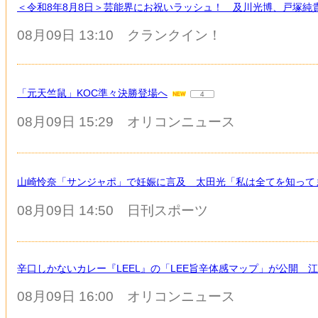
＜令和8年8月8日＞芸能界にお祝いラッシュ！ 及川光博、戸塚純
08月09日 13:10
クランクイン！
「元天竺鼠」KOC準々決勝登場へ
4
08月09日 15:29
オリコンニュース
山崎怜奈「サンジャポ」で妊娠に言及 太田光「私は全てを知って
08月09日 14:50
日刊スポーツ
辛口しかないカレー『LEEL』の「LEE旨辛体感マップ」が公開 
08月09日 16:00
オリコンニュース