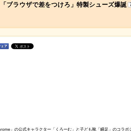
ラボ 「ブラウザで差をつけろ」特製シューズ爆誕
 Chrome」の公式キャラクター「くろーむ」と子ども靴「瞬足」のコ