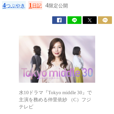
4
1
4
つぶやき
日記
限定公開
水10ドラマ『Tokyo middle 30』で
主演を務める仲里依紗 （C）フジ
テレビ