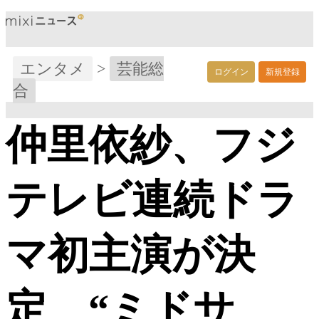
エンタメ
>
芸能総
ログイン
新規登録
合
仲里依紗、フジ
テレビ連続ドラ
マ初主演が決
定 “ミドサ