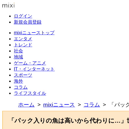
ログイン
新規会員登録
mixiニューストップ
エンタメ
トレンド
社会
地域
ゲーム・アニメ
IT・インターネット
スポーツ
海外
コラム
ライフスタイル
ホーム
mixiニュース
コラム
「パッ
「パック入りの魚は高いから代わりに…」世