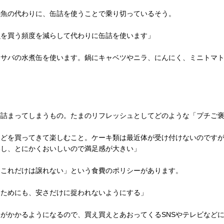
の魚の代わりに、缶詰を使うことで乗り切っているそう。
魚を買う頻度を減らして代わりに缶詰を使います」
「サバの水煮缶を使います。鍋にキャベツやニラ、にんにく、ミニトマ
。
が詰まってしまうもの。たまのリフレッシュとしてどのような「プチご
などを買ってきて楽しむこと。ケーキ類は最近体が受け付けないのです
いし、とにかくおいしいので満足感が大きい」
「これだけは譲れない」という食費のポリシーがあります。
くためにも、安さだけに捉われないようにする」
がかかるようになるので、買え買えとあおってくるSNSやテレビなど