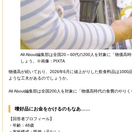
All About編集部は全国20～60代の200人を対象
しょう。※画像：PIXTA
物価高が続いており、2026年6月に値上がりした飲食料品は10
ような工夫があるのでしょうか。
All About編集部は全国200人を対象に「物価高時代の食費
嗜好品にお金をかけるのもなあ……
【回答者プロフィール】
・年齢：48歳
・家族構成：既婚（子なし）