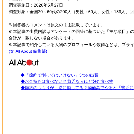
調査実施日：2026年5月27日
調査対象：全国20～60代の200人（男性：60人、女性：136人、
※回答者のコメントは原文のまま記載しています。
※本記事の出費内訳はアンケートの回答に基づいた「主な項目」
合計が一致しない場合があります。
※本記事で紹介している人物のプロフィールや数値などは、プラ
(文:All About 編集部)
◆「節約で削ってはいけない」3つの出費
◆お金持ちは食べない!? 貧乏な人ほど好む食べ物
◆節約のつもりが、逆に損してる？物価高でやると「貧乏に