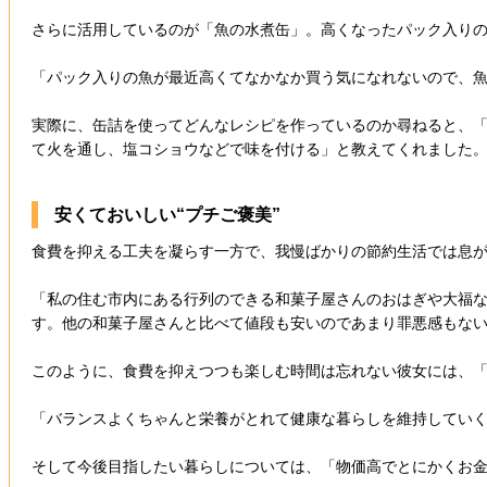
さらに活用しているのが「魚の水煮缶」。高くなったパック入り
「パック入りの魚が最近高くてなかなか買う気になれないので、
実際に、缶詰を使ってどんなレシピを作っているのか尋ねると、
て火を通し、塩コショウなどで味を付ける」と教えてくれました
安くておいしい“プチご褒美”
食費を抑える工夫を凝らす一方で、我慢ばかりの節約生活では息
「私の住む市内にある行列のできる和菓子屋さんのおはぎや大福
す。他の和菓子屋さんと比べて値段も安いのであまり罪悪感もな
このように、食費を抑えつつも楽しむ時間は忘れない彼女には、
「バランスよくちゃんと栄養がとれて健康な暮らしを維持してい
そして今後目指したい暮らしについては、「物価高でとにかくお金