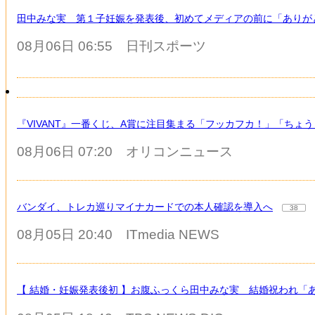
田中みな実 第１子妊娠を発表後、初めてメディアの前に「ありが
08月06日 06:55
日刊スポーツ
『VIVANT』一番くじ、A賞に注目集まる「フッカフカ！」「ちょ
08月06日 07:20
オリコンニュース
バンダイ、トレカ巡りマイナカードでの本人確認を導入へ
38
08月05日 20:40
ITmedia NEWS
【 結婚・妊娠発表後初 】お腹ふっくら田中みな実 結婚祝われ「