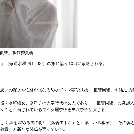
の復讐」製作委員会
（毎週水曜 深1：00）の第11話が10日に放送される。
女
いの深さや性格が異なる3人の“サレ妻”たちが「復讐同盟」を結んで
役を水崎綾女、奈津子の大学時代の友人であり、「復讐同盟」の発起人
の女性と不倫されている早乙女麗奈役を矢吹奈子が演じる。
、より絆を深める夫の将生（落合モトキ）と乙葉（小西桜子）。その姿
子敦貴）と新たな関係を育んでいた。