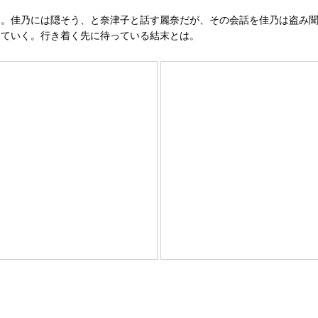
。佳乃には隠そう、と奈津子と話す麗奈だが、その会話を佳乃は盗み聞
していく。行き着く先に待っている結末とは。