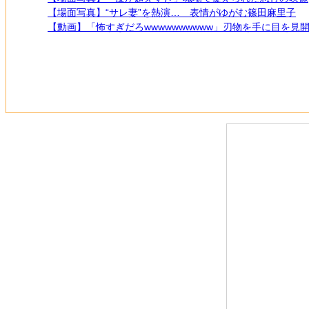
【場面写真】“サレ妻”を熱演… 表情がゆがむ篠田麻里子
【動画】「怖すぎだろwwwwwwwwww」刃物を手に目を見