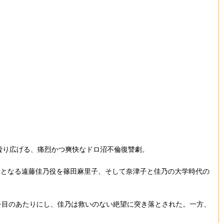
繰り広げる、痛烈かつ爽快なドロ沼不倫復讐劇。
となる遠藤佳乃役を篠田麻里子、そして奈津子と佳乃の大学時代の
を目のあたりにし、佳乃は救いのない絶望に突き落とされた。一方、