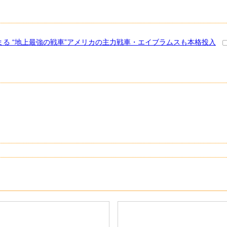
まる “地上最強の戦車”アメリカの主力戦車・エイブラムスも本格投入