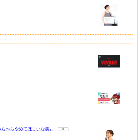
ぺらぺらやめてほしいな笑〟
8