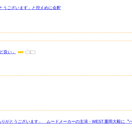
とうございます」と控えめに会釈
うど良い」
1
ありがとうございます」 ムードメーカーの主演・WEST.重岡大毅に〝