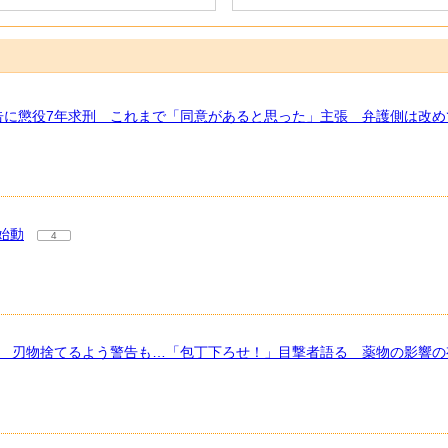
告に懲役7年求刑 これまで「同意があると思った」主張 弁護側は改め
始動
4
亡 刃物捨てるよう警告も…「包丁下ろせ！」目撃者語る 薬物の影響の