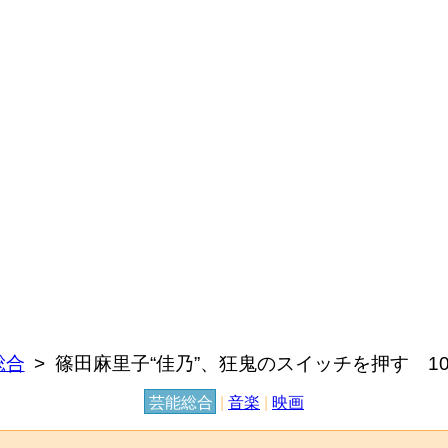
総合
篠田麻里子“佳乃”、狂鬼のスイッチを押す 1
芸能総合
|
音楽
|
映画