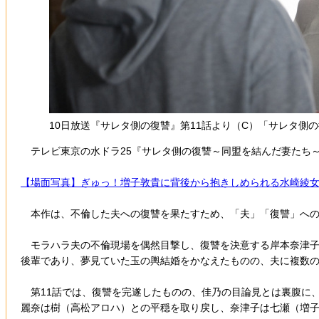
10日放送『サレタ側の復讐』第11話より（C）「サレタ側
テレビ東京の水ドラ25『サレタ側の復讐～同盟を結んだ妻たち～』
【場面写真】ぎゅっ！増子敦貴に背後から抱きしめられる水崎綾
本作は、不倫した夫への復讐を果たすため、「夫」「復讐」への思
モラハラ夫の不倫現場を偶然目撃し、復讐を決意する岸本奈津子
後輩であり、夢見ていた玉の輿結婚をかなえたものの、夫に複数
第11話では、復讐を完遂したものの、佳乃の目論見とは裏腹に
麗奈は樹（高松アロハ）との平穏を取り戻し、奈津子は七瀬（増