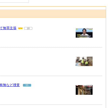
て無罪主張
18
有無など捜査
55