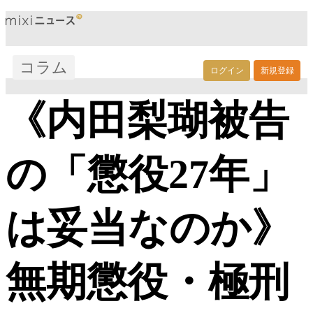
コラム
ログイン
新規登録
《内田梨瑚被告
の「懲役27年」
は妥当なのか》
無期懲役・極刑