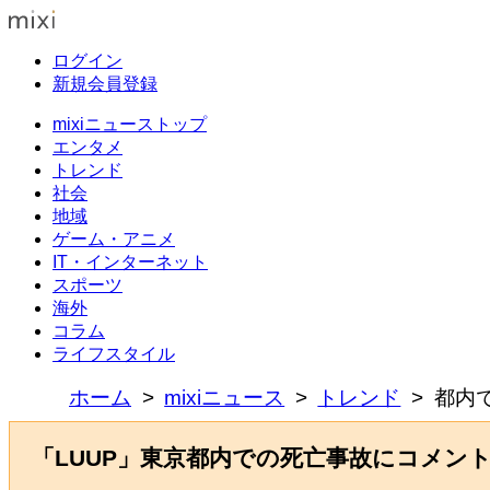
ログイン
新規会員登録
mixiニューストップ
エンタメ
トレンド
社会
地域
ゲーム・アニメ
IT・インターネット
スポーツ
海外
コラム
ライフスタイル
ホーム
mixiニュース
トレンド
都内
「LUUP」東京都内での死亡事故にコメン