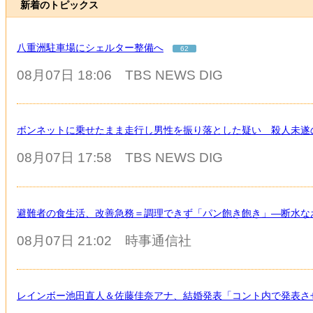
新着のトピックス
八重洲駐車場にシェルター整備へ
62
08月07日 18:06
TBS NEWS DIG
ボンネットに乗せたまま走行し男性を振り落とした疑い 殺人未遂
08月07日 17:58
TBS NEWS DIG
避難者の食生活、改善急務＝調理できず「パン飽き飽き」―断水な
08月07日 21:02
時事通信社
レインボー池田直人＆佐藤佳奈アナ、結婚発表「コント内で発表さ