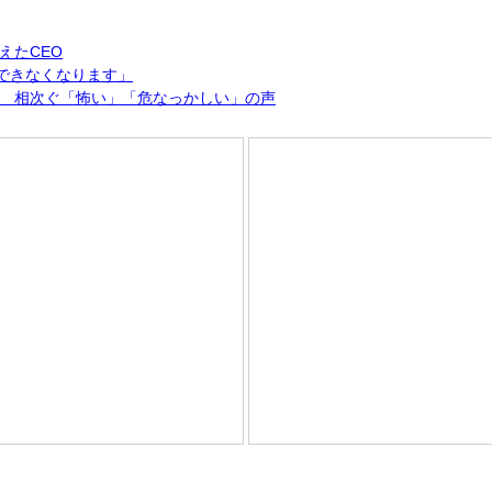
えたCEO
できなくなります」
 相次ぐ「怖い」「危なっかしい」の声