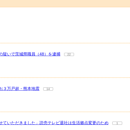
の疑いで茨城県職員（48）を逮捕
22
お３万戸超・熊本地震
14
せていただきました」読売テレビ退社は生活拠点変更のため
1