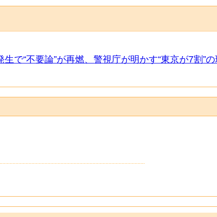
生で“不要論”が再燃、警視庁が明かす“東京が7割”の