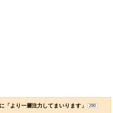
動に「より一層注力してまいります」
290