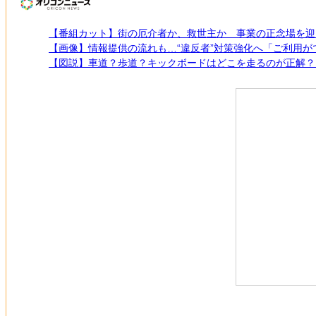
【番組カット】街の厄介者か、救世主か 事業の正念場を迎
【画像】情報提供の流れも…“違反者”対策強化へ「ご利用が
【図説】車道？歩道？キックボードはどこを走るのが正解？