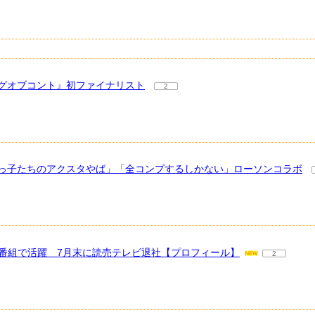
グオブコント』初ファイナリスト
2
ちびっ子たちのアクスタやば」「全コンプするしかない」ローソンコラボ
報番組で活躍 7月末に読売テレビ退社【プロフィール】
2