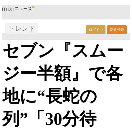
トレンド
ログイン
新規登録
セブン『スムー
ジー半額』で各
地に“長蛇の
列”「30分待