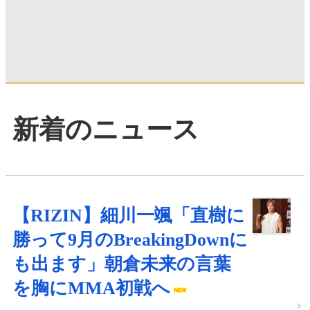
新着のニュース
【RIZIN】細川一颯「直樹に
勝って9月のBreakingDownに
も出ます」朝倉未来の言葉
を胸にMMA初戦へ