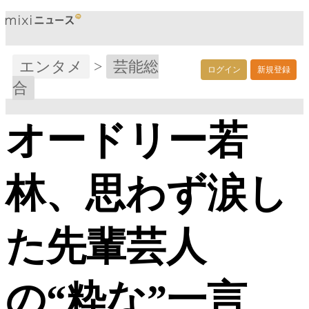
エンタメ
>
芸能総
ログイン
新規登録
合
オードリー若
林、思わず涙し
た先輩芸人
の“粋な”一言