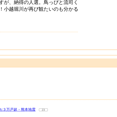
すが、納得の人選。鳥っぴと流司く
！小越堀川が再び観たいのも分かる
お３万戸超・熊本地震
23