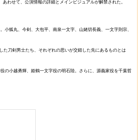
。あわせて、公演情報の詳細とメインビジュアルが解禁された。
。小狐丸、今剣、大包平、南泉一文字、山姥切長義、一文字則宗、
した刀剣男士たち、それぞれの思いが交錯した先にあるものとは
役の小越勇輝、姫鶴一文字役の明石陸。さらに、源義家役を千葉哲