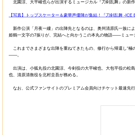
北園涼、大平峻也らが出演するミュージカル『刀剣乱舞』の新作
【写真】トップスケーター＆豪華声優陣が集結！『刀剣乱舞 -ICE B
新作公演「月夜一縷」の出陣先となるのは、奥州清原氏一族によ
姫鶴一文字の7振りが、完結へと向かうこの本丸の物語――ミュー
これまでさまざまな出陣を重ねてきたもの、修行から帰還し“極の
――。
出演は、小狐丸役の北園涼、今剣役の大平峻也、大包平役の松島
也、清原清衡役を北村圭吾が務める。
なお、公式ファンサイトのプレミアム会員向けチケット最速先行販