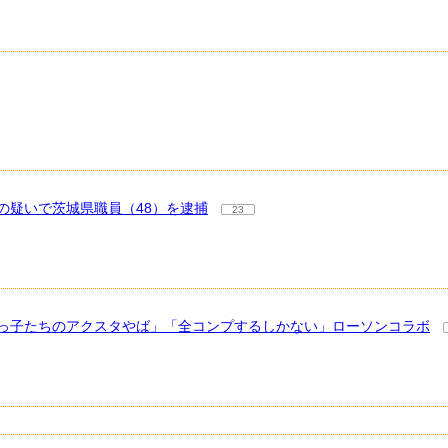
の疑いで茨城県職員（48）を逮捕
23
ちびっ子たちのアクスタやば」「全コンプするしかない」ローソンコラボ