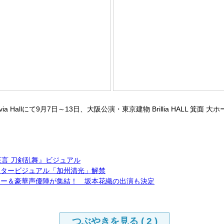
Hallにて9月7日～13日、大阪公演・東京建物 Brillia HALL 箕面
言 刀剣乱舞』ビジュアル
ャラクタービジュアル「加州清光」解禁
ケーター＆豪華声優陣が集結！ 坂本花織の出演も決定
つぶやきを見る (
2
)