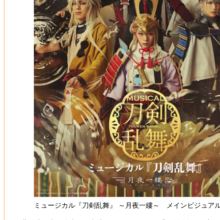
ミュージカル『刀剣乱舞』 ～月夜一縷～ メインビジュアル （C