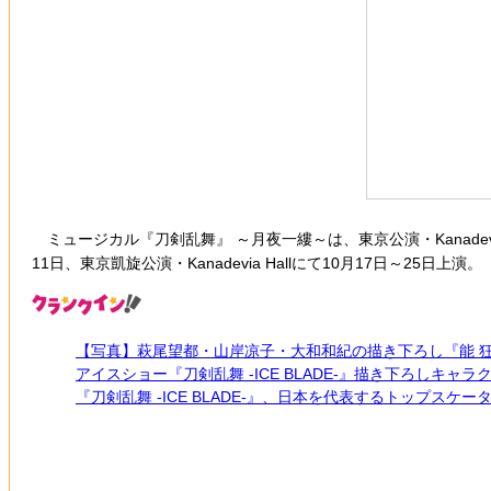
ミュージカル『刀剣乱舞』 ～月夜一縷～は、東京公演・Kanadevia 
11日、東京凱旋公演・Kanadevia Hallにて10月17日～25日上演。
【写真】萩尾望都・山岸凉子・大和和紀の描き下ろし『能 狂
アイスショー『刀剣乱舞 ‐ICE BLADE‐』描き下ろしキ
『刀剣乱舞 -ICE BLADE-』、日本を代表するトップス