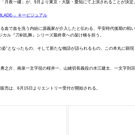
「月夜一縷」が、9月より東京・大阪・愛知にて上演されることが決定
LADE-』キービジュアル
る血で血を洗う内紛に源義家が介入したと伝わる、平安時代後期の戦い
ジカル『刀剣乱舞』シリーズ最終章への架け橋を担う。
姿”となったもの、そして新たな物語が語られるもの。この本丸に顕現
勇之介、南泉一文字役の桜井一、山姥切長義役の水江建太、一文字則宗
売は、6月15日よりエントリー受付が開始される。