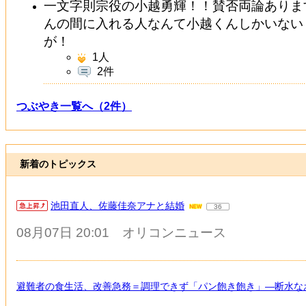
一文字則宗役の小越勇輝！！賛否両論ありま
んの間に入れる人なんて小越くんしかいない
が！
1
人
2件
つぶやき一覧へ（2件）
新着のトピックス
池田直人、佐藤佳奈アナと結婚
36
08月07日 20:01
オリコンニュース
避難者の食生活、改善急務＝調理できず「パン飽き飽き」―断水な